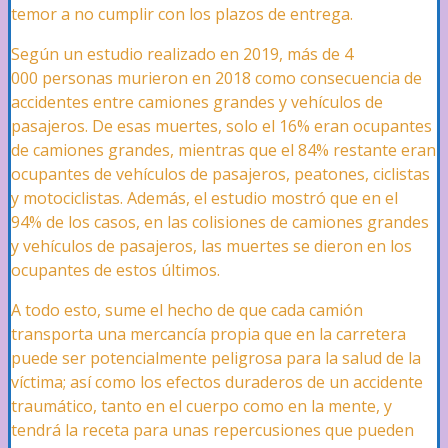
temor a no cumplir con los plazos de entrega.
Según un estudio realizado en 2019, más de
4
Compartido
000
personas murieron en 2018 como consecuencia de
accidentes entre camiones grandes y vehículos de
pasajeros. De esas muertes, solo el 16
%
eran ocupantes
Accidentes de Peatones
de camiones grandes, mientras que el 84
%
restante eran
ocupantes de vehículos de pasajeros, peatones, ciclistas
y motociclistas. Además, el estudio mostró que en el
94
%
de los casos, en las colisiones de camiones grandes
Accidentes de Motocicleta
y vehículos de pasajeros, las muertes se dieron en los
ocupantes de estos últimos.
Accidentes de Bicicleta
A todo esto, sume el hecho de que cada camión
transporta una mercancía propia que en la carretera
puede ser potencialmente peligrosa para la salud de la
víctima; así como los efectos duraderos de un accidente
Conducir Bajo la Influencia (DUI)
traumático, tanto en el cuerpo como en la mente, y
tendrá la receta para unas repercusiones que pueden