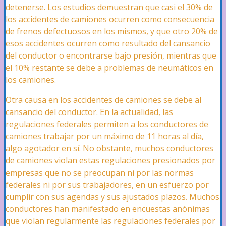
Robo
detenerse. Los estudios demuestran que casi el 30
%
de
los accidentes de camiones ocurren como consecuencia
de frenos defectuosos en los mismos, y que otro 20
%
de
esos accidentes ocurren como resultado del cansancio
Accidentes de Vehículos
del conductor o encontrarse bajo presión, mientras que
el 10
%
restante se debe a problemas de neumáticos en
los camiones.
Accidentes de Automóvil
Otra causa en los accidentes de camiones se debe al
cansancio del conductor. En la actualidad, las
regulaciones federales permiten a los conductores de
Accidentes de Choque y Fuga
camiones trabajar por un máximo de 11 horas al día,
algo agotador en sí. No obstante, muchos conductores
de camiones violan estas regulaciones presionados por
empresas que no se preocupan ni por las normas
Accidentes de Camiones
federales ni por sus trabajadores, en un esfuerzo por
cumplir con sus agendas y sus ajustados plazos. Muchos
conductores han manifestado en encuestas anónimas
Accidentes de Uber, Lyft y Uso
que violan regularmente las regulaciones federales por