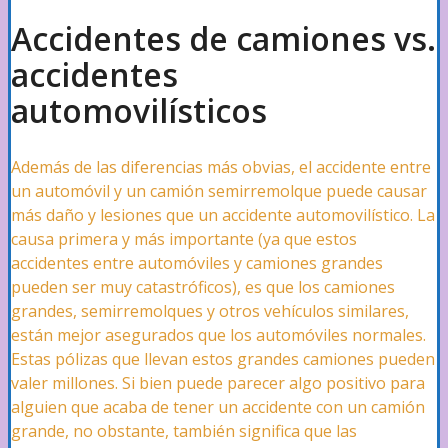
Accidentes de camiones vs.
Accidentes de Scooter
accidentes
automovilísticos
Lesiones de Espalda
Además de las diferencias más obvias, el accidente entre
un automóvil y un camión semirremolque puede causar
Lesiones de Cuello
más daño y lesiones que un accidente automovilístico. La
causa primera y más importante (ya que estos
accidentes entre automóviles y camiones grandes
Lesiones de la Médula Espinal
pueden ser muy catastróficos), es que los camiones
grandes, semirremolques y otros vehículos similares,
están mejor asegurados que los automóviles normales.
Estas pólizas que llevan estos grandes camiones pueden
Lesiones Catastróficas
valer millones. Si bien puede parecer algo positivo para
alguien que acaba de tener un accidente con un camión
grande, no obstante, también significa que las
Marítimo