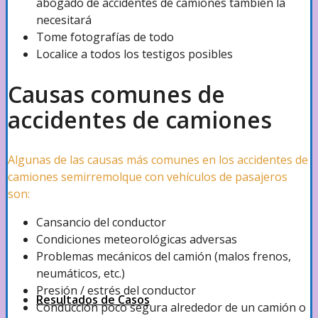
abogado de accidentes de camiones también la
Productos Defectuosos
necesitará
Tome fotografías de todo
Localice a todos los testigos posibles
Litigio Comercial
Causas comunes de
accidentes de camiones
Compensación Laboral
Algunas de las causas más comunes en los accidentes de
camiones semirremolque con vehículos de pasajeros
Protección por Lesiones Personales (PIP)
son:
Cansancio del conductor
Condiciones meteorológicas adversas
Ver más
Problemas mecánicos del camión (malos frenos,
neumáticos, etc.)
Presión / estrés del conductor
Resultados de Casos
Conducción poco segura alrededor de un camión o