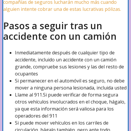
compañías de seguros lucharán mucho más cuando
alguien intente cobrar una de estas lucrativas pólizas.
Pasos a seguir tras un
Accidentes de Cruceros
accidente con un camión
Accidentes de Barco
Inmediatamente después de cualquier tipo de
accidente, incluido un accidente con un camión
grande, compruebe sus lesiones y las del resto de
Accidentes de Motos Acuáticas
ocupantes
Si permanecer en el automóvil es seguro, no debe
mover a ninguna persona lesionada, incluida usted
Llame al 911.Si puede verificar de forma segura
Mala Praxis
otros vehículos involucrados en el choque, hágalo,
ya que esta información será valiosa para los
operadores del 911
Negligencia Profesional
Si puede mover vehículos en los carriles de
circulación, hágalo también, pero ante todo,