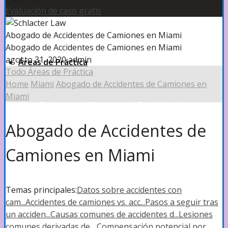
Evaluación de caso gratis
305-999-1111
Abogado de Accidentes de Camiones en Miami
Abogado de Accidentes de Camiones en Miami
agosto 31, 2020
admin
Áreas de Práctica
Todo Áreas de Práctica
Home
Miami
Abogado de Accidentes de Camiones en
Miami
Reclamos de Seguros de Propiedad
Abogado de Accidentes de
Reclamos de Seguro de Propiedad
Camiones en Miami
Daños por Huracanes
Temas principales:
Datos sobre accidentes con
cam...
Accidentes de camiones vs. acc...
Pasos a seguir tras
un acciden...
Causas comunes de accidentes d...
Lesiones
comunes derivadas de ...
Compensación potencial por