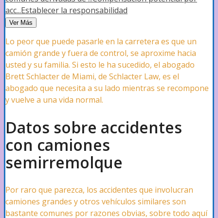
Daños de Techo
acc...
Establecer la responsabilidad
Ver Más
Lo peor que puede pasarle en la carretera es que un
Daños por Agua
camión grande y fuera de control, se aproxime hacia
usted y su familia. Si esto le ha sucedido, el abogado
Brett Schlacter de Miami, de Schlacter Law, es el
Daños Por Viento
abogado que necesita a su lado mientras se recompone
y vuelve a una vida normal.
Datos sobre accidentes
Daños por Moho
con camiones
semirremolque
Daños por Tornados
Por raro que parezca, los accidentes que involucran
camiones grandes y otros vehículos similares son
Daños por Incendios
bastante comunes por razones obvias, sobre todo aquí