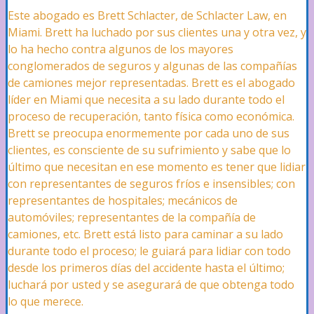
Este abogado es Brett Schlacter, de Schlacter Law, en
Miami. Brett ha luchado por sus clientes una y otra vez, y
Mordidas de Perros
lo ha hecho contra algunos de los mayores
conglomerados de seguros y algunas de las compañías
de camiones mejor representadas. Brett es el abogado
líder en Miami que necesita a su lado durante todo el
Accidentes Ferroviarios
proceso de recuperación, tanto física como económica.
Brett se preocupa enormemente por cada uno de sus
clientes, es consciente de su sufrimiento y sabe que lo
Lesiones Cerebrales
último que necesitan en ese momento es tener que lidiar
con representantes de seguros fríos e insensibles; con
representantes de hospitales; mecánicos de
automóviles; representantes de la compañía de
Abuso Sexual de Menores
camiones, etc. Brett está listo para caminar a su lado
durante todo el proceso; le guiará para lidiar con todo
desde los primeros días del accidente hasta el último;
Seguridad Negligente
luchará por usted y se asegurará de que obtenga todo
lo que merece.