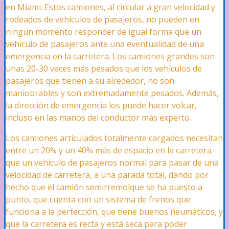
en Miami. Estos camiones, al circular a gran velocidad y
rodeados de vehículos de pasajeros, no pueden en
Tuberías Rotas
ningún momento responder de igual forma que un
vehículo de pasajeros ante una eventualidad de una
emergencia en la carretera. Los camiones grandes son
Filtraciones de Tuberías
unas 20-30 veces más pesados que los vehículos de
pasajeros que tienen a su alrededor, no son
maniobrables y son extremadamente pesados. Además,
la dirección de emergencia los puede hacer volcar,
Vandalismo
incluso en las manos del conductor más experto.
Los camiones articulados totalmente cargados necesitan
entre un 20
%
y un 40
%
más de espacio en la carretera
Reclamos Marítimos
que un vehículo de pasajeros normal para pasar de una
velocidad de carretera, a una parada total, dando por
hecho que el camión semirremolque se ha puesto a
Interrupción de Negocios
punto, que cuenta con un sistema de frenos que
funciona a la perfección, que tiene buenos neumáticos, y
que la carretera es recta y está seca para poder