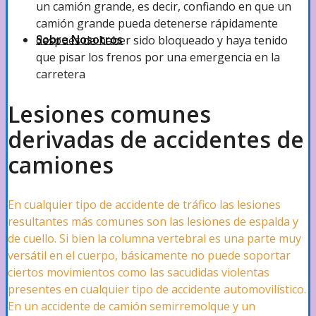
un camión grande, es decir, confiando en que un
camión grande pueda detenerse rápidamente
Sobre Nosotros
después de haber sido bloqueado y haya tenido
que pisar los frenos por una emergencia en la
carretera
Sobre Nosotros
Lesiones comunes
derivadas de accidentes de
Nuestros Abogados
camiones
En cualquier tipo de accidente de tráfico las lesiones
Resultados de Casos
resultantes más comunes son las lesiones de espalda y
de cuello. Si bien la columna vertebral es una parte muy
versátil en el cuerpo, básicamente no puede soportar
Testimonios
ciertos movimientos como las sacudidas violentas
presentes en cualquier tipo de accidente automovilístico.
En un accidente de camión semirremolque y un